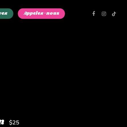
facebook
instagram
tiktok
vez
Appelez-nous
n
$25