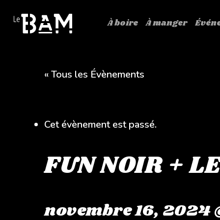
Skip
to
À boire
À manger
Évén
main
content
« Tous les Évènements
Cet évènement est passé.
FUN NOIR + L
novembre 16, 2024 @