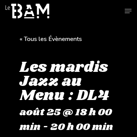
Skip
Men
to
main
content
« Tous les Évènements
Les mardis
Jazz au
Menu : DL4
août 25 @ 18 h 00
min
-
20 h 00 min