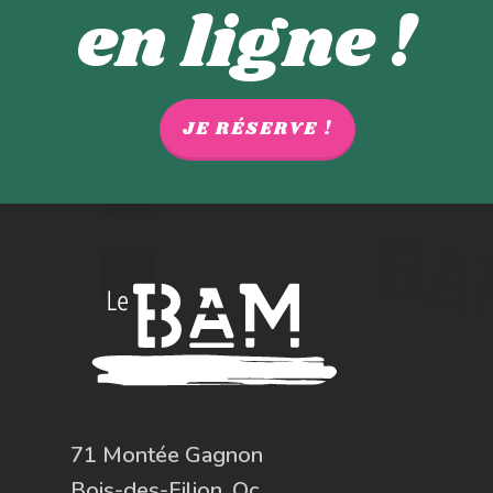
en ligne !
JE RÉSERVE !
71 Montée Gagnon
Bois-des-Filion, Qc