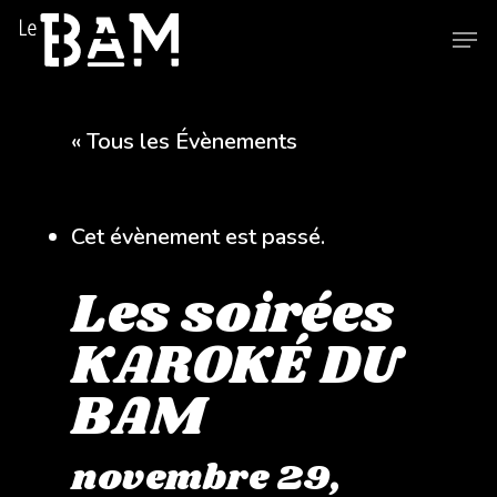
Skip
Men
to
main
content
« Tous les Évènements
Cet évènement est passé.
Les soirées
KAROKÉ DU
BAM
novembre 29,