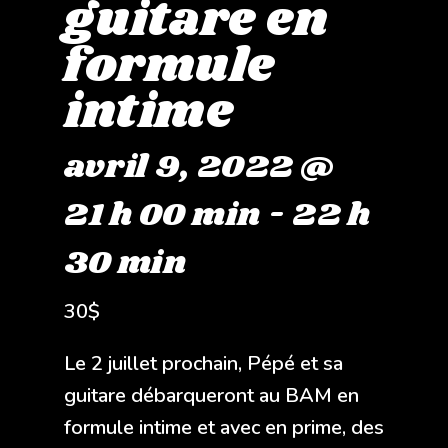
guitare en
formule
intime
avril 9, 2022 @
21 h 00 min
-
22 h
30 min
30$
Le 2 juillet prochain, Pépé et sa
guitare débarqueront au BAM en
formule intime et avec en prime, des