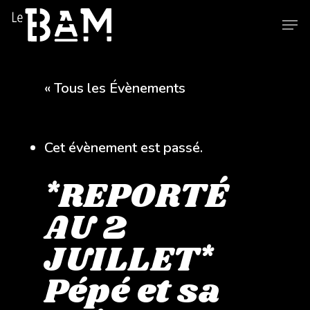
Skip
Men
to
main
content
« Tous les Évènements
Cet évènement est passé.
*REPORTÉ
AU 2
JUILLET*
Pépé et sa