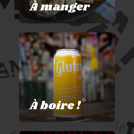
À manger
À boire !