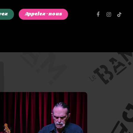
facebook
instagram
tiktok
vez
Appelez-nous