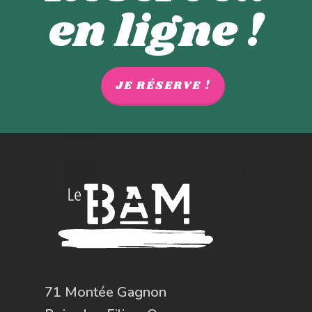
en ligne !
JE RÉSERVE !
71 Montée Gagnon